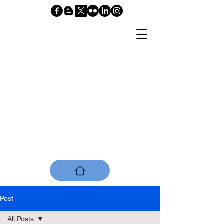
www.nelsonalmeidataboada.com
Post
All Posts