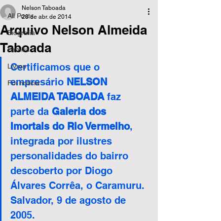
Nelson Taboada
All Posts
28 de abr. de 2014
Arquivo Nelson Almeida
Biografia
Taboada
Família
Certificamos que o 
Livros
empresário 
NELSON 
Foi notícia
ALMEIDA TABOADA 
faz 
parte da 
Galeria dos 
Imortais do Rio Vermelho
, 
integrada por ilustres 
personalidades do bairro 
descoberto por Diogo 
Álvares Corrêa, o Caramuru.
Salvador, 9 de agosto de 
2005.