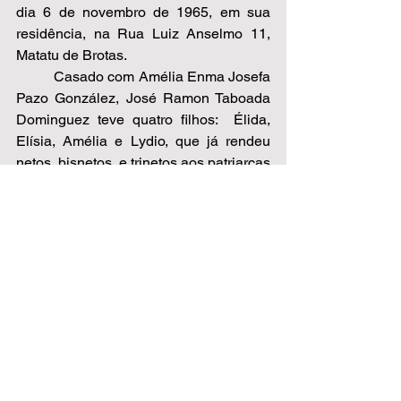
dia 6 de novembro de 1965, em sua 
residência, na Rua Luiz Anselmo 11, 
Matatu de Brotas.   
          Casado com Amélia Enma Josefa 
Pazo González, José Ramon Taboada 
Dominguez teve quatro filhos:  Élida, 
Elísia, Amélia e Lydio, que já rendeu 
netos, bisnetos  e trinetos aos patriarcas 
desse ramo da família.  
          Representando José Ramon 
Taboada Domingues nesta mesa, 
encontra-se sua terceira filha, senhora 
Amélia Taboada Gomes da Costa, 
nascida na Galícia, em Nogueira de 
Ramuin, na província de Ourense. Dona 
Amélia foi uma grande colaboradora 
durante a elaboração do livro ‘Família 
Taboada na Bahia’. 
Nestor Taboada Rivas 