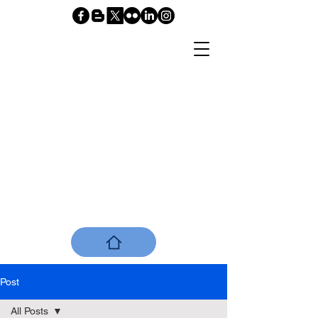
www.nelsonalmeidataboada.com
Post
All Posts