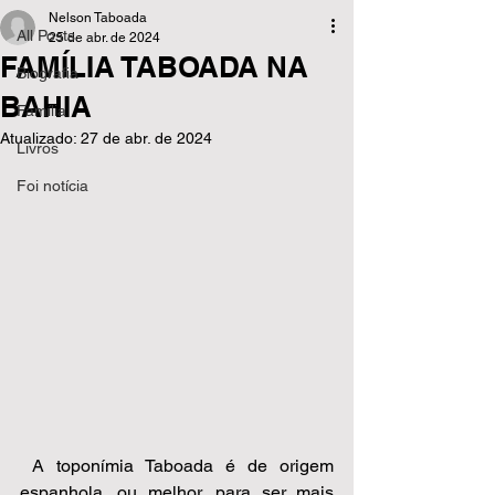
Nelson Taboada
All Posts
25 de abr. de 2024
FAMÍLIA TABOADA NA
Biografia
BAHIA
Família
Atualizado:
27 de abr. de 2024
Livros
Foi notícia
 A toponímia Taboada é de origem 
espanhola, ou melhor, para ser mais 