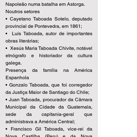
Napoleão numa batalha em Astorga. 
Noutros setores 
• Cayetano Taboada Sotelo, deputado 
provincial de Pontevedra, em 1861;  
•  Luís Taboada, autor de importantes 
obras literárias;  
•  Xesús Maria Taboada Chivite, notável 
etnógrafo e historiador da cultura 
galega.  
Presença da família na América 
Espanhola   
• Gonzalo Taboada, que foi corregedor 
da Justiça Maior de Santiago do Chile;  
• Juan Taboada, procurador da Câmara 
Municipal da Cidade da Guatemala, 
sede da capitania-geral que 
administrava a América Central;  
• Francisco Gil Taboada, vice-rei da 
Nova Castilha (Peru) e da Nova 