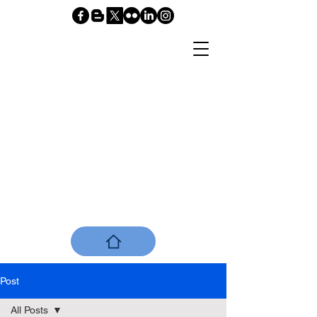
www.nelsonalmeidataboada.com
Post
All Posts