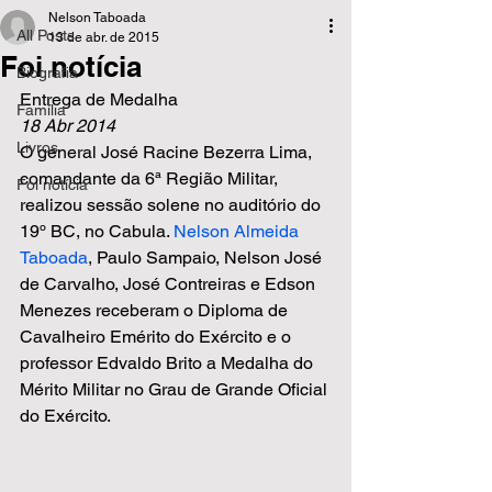
Nelson Taboada
All Posts
13 de abr. de 2015
Foi notícia
Biografia
Entrega de Medalha
Família
18 Abr 2014
Livros
O general José Racine Bezerra Lima, 
comandante da 6ª Região Militar, 
Foi notícia
realizou sessão solene no auditório do 
19º BC, no Cabula. 
Nelson Almeida 
Taboada
, Paulo Sampaio, Nelson José 
de Carvalho, José Contreiras e Edson 
Menezes receberam o Diploma de 
Cavalheiro Emérito do Exército e o 
professor Edvaldo Brito a Medalha do 
Mérito Militar no Grau de Grande Oficial 
do Exército.